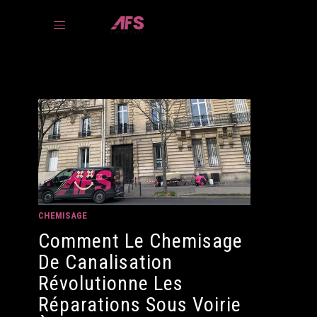
PRÉSENTATION
PROCESSUS
BESOINS
AVANTAGES
NOS RÉALISATIONS
CHEMISAGE
ACTUALITÉS
Comment Le Chemisage
De Canalisation
CONTACT
Révolutionne Les
Réparations Sous Voirie